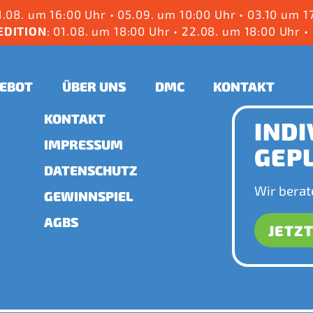
.08. um 16:00 Uhr
•
05.09. um 10:00 Uhr
•
03.10 um 1
EDITION
: 01.08. um 18:00 Uhr
• 22.08. um 18:00 Uhr
•
EBOT
ÜBER UNS
DMC
KONTAKT
KONTAKT
INDI
IMPRESSUM
GEP
DATENSCHUTZ
Wir berat
GEWINNSPIEL
AGBS
JETZ