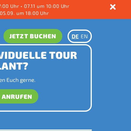
7:00 Uhr
•
07.11 um 10:00 Uhr
05.09. um 18:00 Uhr
JETZT BUCHEN
DE
EN
VIDUELLE TOUR
LANT?
en Euch gerne.
T ANRUFEN