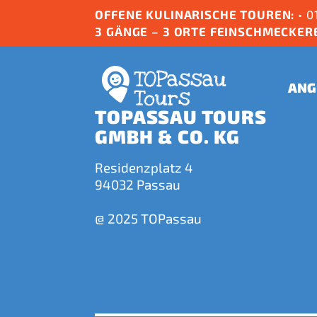
OFFENE KULINARISCHE TOUREN:
•
01
3 GÄNGE – 3 ORTE FEINSCHMECKER
ANG
TOPASSAU TOURS
GMBH & CO. KG
Residenzplatz 4
94032 Passau
@ 2025 TOPassau