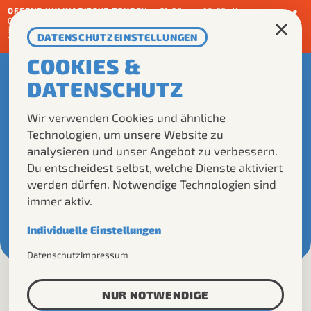
OFFENE KULINARISCHE TOUREN:
•
01.08. um 16:00 Uhr
•
05.09. um 10:00 Uhr
•
03.10 um 17:00 Uhr
•
07.11 um 10:00 Uhr
3 GÄNGE – 3 ORTE FEINSCHMECKEREDITION
: 01.08. um
DATENSCHUTZEINSTELLUNGEN
18:00 Uhr
• 22.08. um 18:00 Uhr
•
05.09. um 18:00 Uhr
COOKIES &
DE
EN
DATENSCHUTZ
Wir verwenden Cookies und ähnliche
ANGEBOT
Technologien, um unsere Website zu
analysieren und unser Angebot zu verbessern.
ÜBER UNS
Du entscheidest selbst, welche Dienste aktiviert
DMC
werden dürfen. Notwendige Technologien sind
immer aktiv.
FAQS
KONTAKT
Individuelle Einstellungen
Notwendig
Datenschutz
Impressum
Erforderlich für den grundlegenden Betrieb
dieser Website.
NUR NOTWENDIGE
Analyse