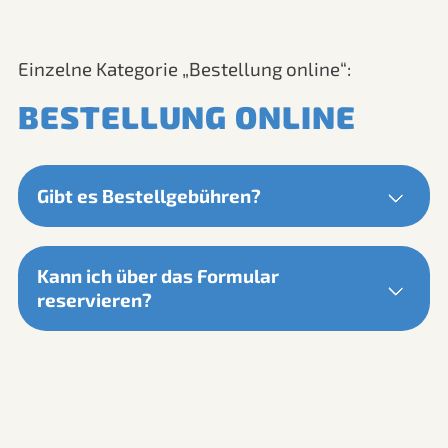
Einzelne Kategorie „Bestellung online“:
BESTELLUNG ONLINE
Gibt es Bestellgebühren?
Nein, gibt es nicht!
Kann ich über das Formular
Null, nada, keine!
reservieren?
Du kannst ganz einfach und ohne Aufwand hier
reservieren:
Tour Anfrage