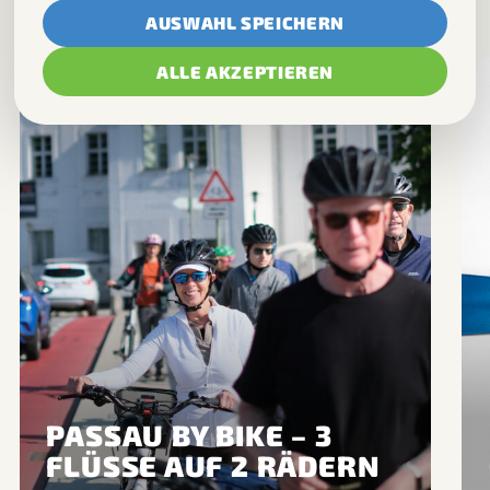
AUSWAHL SPEICHERN
Hilft uns zu verstehen, wie Besucher unsere
Website nutzen.
ALLE AKZEPTIEREN
Marketing
Erlaubt Dienste für Werbung und
Conversion-Messung.
PASSAU BY BIKE – 3
FLÜSSE AUF 2 RÄDERN