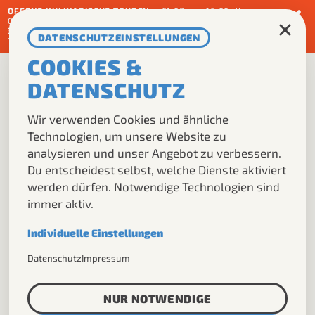
OFFENE KULINARISCHE TOUREN:
•
01.08. um 16:00 Uhr
•
05.09. um 10:00 Uhr
•
03.10 um 17:00 Uhr
•
07.11 um 10:00 Uhr
3 GÄNGE – 3 ORTE FEINSCHMECKEREDITION
: 01.08. um
DATENSCHUTZEINSTELLUNGEN
18:00 Uhr
• 22.08. um 18:00 Uhr
•
05.09. um 18:00 Uhr
COOKIES &
DE
EN
DATENSCHUTZ
Wir verwenden Cookies und ähnliche
ANGEBOT
Technologien, um unsere Website zu
analysieren und unser Angebot zu verbessern.
ÜBER UNS
Du entscheidest selbst, welche Dienste aktiviert
DMC
werden dürfen. Notwendige Technologien sind
immer aktiv.
ANNIKA
KONTAKT
Individuelle Einstellungen
Notwendig
Datenschutz
Impressum
Erforderlich für den grundlegenden Betrieb
dieser Website.
WEITERES ANGEBOT:
NUR NOTWENDIGE
Analyse