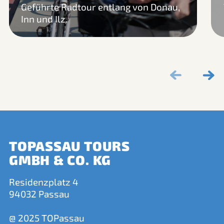
Geführte Radtour entlang von Donau,
Inn und Ilz.
TOPASSAU TOURS
GMBH & CO. KG
Residenzplatz 4
94032 Passau
@ 2025 TOPassau